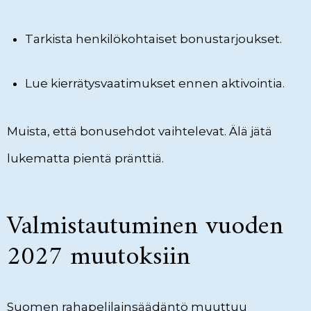
Tarkista henkilökohtaiset bonustarjoukset.
Lue kierrätysvaatimukset ennen aktivointia.
Muista, että bonusehdot vaihtelevat. Älä jätä
lukematta pientä pränttiä.
Valmistautuminen vuoden
2027 muutoksiin
Suomen rahapelilainsäädäntö muuttuu