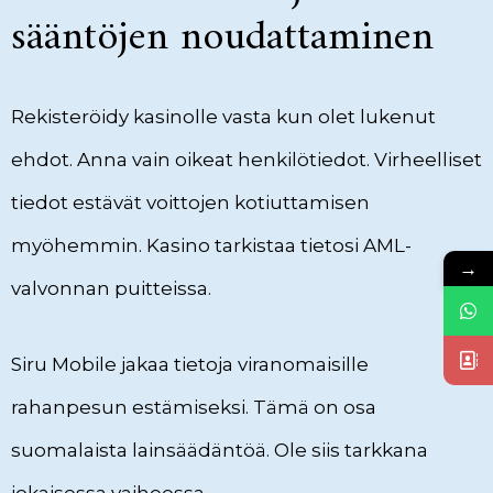
sääntöjen noudattaminen
Rekisteröidy kasinolle vasta kun olet lukenut
ehdot. Anna vain oikeat henkilötiedot. Virheelliset
tiedot estävät voittojen kotiuttamisen
myöhemmin. Kasino tarkistaa tietosi AML-
→
valvonnan puitteissa.
Siru Mobile jakaa tietoja viranomaisille
rahanpesun estämiseksi. Tämä on osa
suomalaista lainsäädäntöä. Ole siis tarkkana