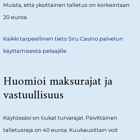
Muista, että yksittäinen talletus on korkeintaan
20 euroa.
Kaikki tarpeellinen tieto Siru Casino palvelun
käyttämisestä pelaajille
Huomioi maksurajat ja
vastuullisuus
Käytössäsi on tiukat turvarajat. Päivittäinen
talletusraja on 40 euroa. Kuukausittain voit