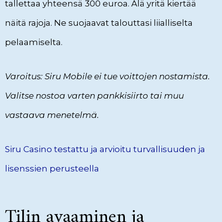
tallettaa yhteensä 300 euroa. Älä yritä kiertää
näitä rajoja. Ne suojaavat talouttasi liialliselta
pelaamiselta.
Varoitus: Siru Mobile ei tue voittojen nostamista.
Valitse nostoa varten pankkisiirto tai muu
vastaava menetelmä.
Siru Casino testattu ja arvioitu turvallisuuden ja
lisenssien perusteella
Tilin avaaminen ja