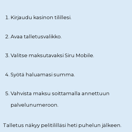
Kirjaudu kasinon tilillesi.
Avaa talletusvalikko.
Valitse maksutavaksi Siru Mobile.
Syötä haluamasi summa.
Vahvista maksu soittamalla annettuun
palvelunumeroon.
Talletus näkyy pelitililläsi heti puhelun jälkeen.